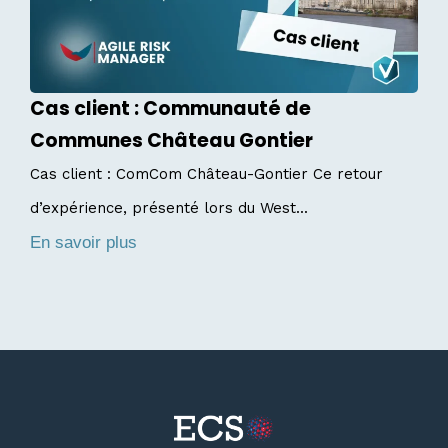
Cas client : Communauté de
C
Communes Château Gontier
C
Cas client : ComCom Château-Gontier Ce retour
c
d’expérience, présenté lors du West...
E
En savoir plus