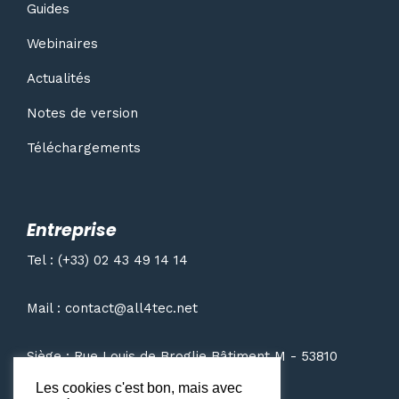
Guides
Webinaires
Actualités
Notes de version
Téléchargements
Entreprise
Tel : (+33) 02 43 49 14 14
Mail : contact@all4tec.net
Siège : Rue Louis de Broglie Bâtiment M - 53810
Changé
Les cookies c'est bon, mais avec